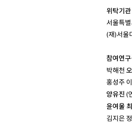
위탁기관
서울특별
(재)서
참여연구
박해천
홍성주 이
양유진
(
윤여울 
김지은 