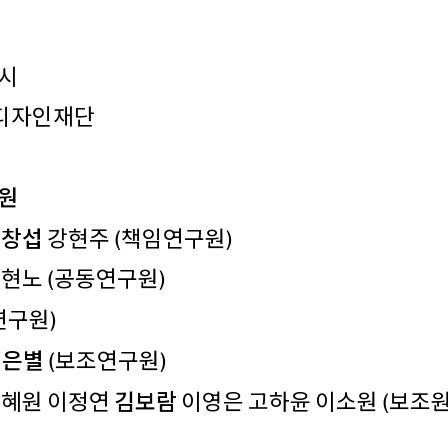
시
울디자인재단
원
오창섭
강현주 (책임연구원)
현노 (공동연구원)
연구원)
최은별
(보조연구원)
김보람
정혜원 이정연
이영은 고하윤 이소원 (보조원