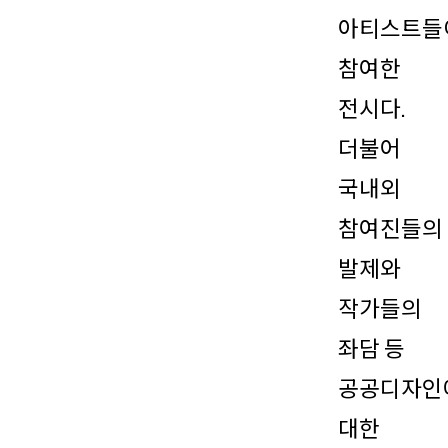
아티스트들
참여한
전시다.
더불어
국내외
참여진들의
발제와
작가들의
좌담 등
공공디자인
대한