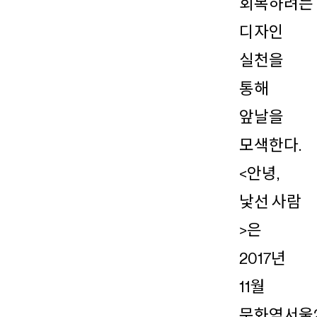
회복하려는
디자인
실천을
통해
앞날을
모색한다.
<안녕,
낯선 사람
>은
2017년
11월
문화역서울