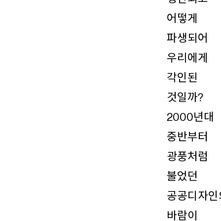
어떻게
파생되어
우리에게
각인된
것일까?
2000년대
중반부터
광풍처럼
불었던
공공디자인
바람이