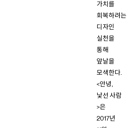
가치를
회복하려는
디자인
실천을
통해
앞날을
모색한다.
<안녕,
낯선 사람
>은
2017년