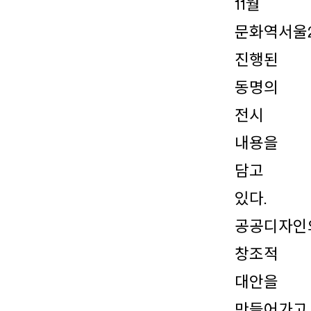
11월
문화역서울
진행된
동명의
전시
내용을
담고
있다.
공공디자인
창조적
대안을
만들어가고