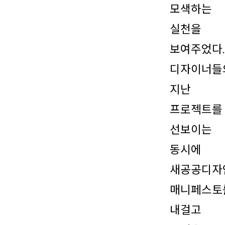
모색하는
실천을
보여주었다.
디자이너들
지난
프로젝트를
선보이는
동시에
새공공디자
매니페스토
내걸고