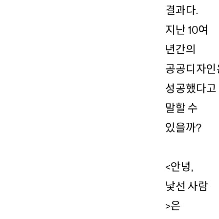
결과다.
지난 10여
년간의
공공디자인
성공했다고
말할 수
있을까?
<안녕,
낯선 사람
>은