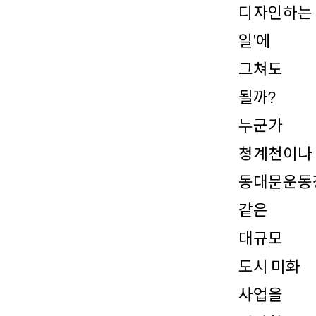
디자인하는
일’에
그쳐도
될까?
누군가
청계천이나
동대문운동
같은
대규모
도시 미화
사업을