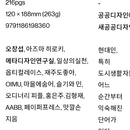
-
216pgs
공공디자인
120 × 188mm (263g)
9791186198360
새공공디자
오창섭
, 아즈마 히로키,
현대인,
메타디자인연구실
, 일상의실천,
특히
옵티컬레이스, 재주도좋아,
도시생활자
OIMU, 마을에숨어, 슬기와 민,
어느
오디너리 피플, 홍은주.김형재,
순간부터
AABB, 페이퍼프레스, 맛깔손
익숙해진
지음
단어가