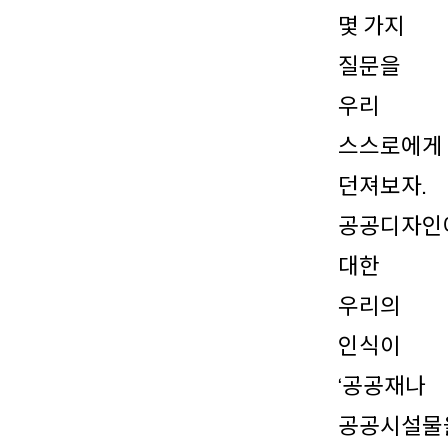
몇 가지
질문을
우리
스스로에게
던져보자.
공공디자인
대한
우리의
인식이
‘공공재나
공공시설물