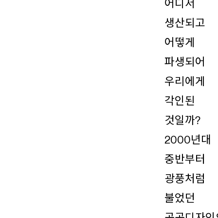
어디서
생산되고
어떻게
파생되어
우리에게
각인된
것일까?
2000년대
중반부터
광풍처럼
불었던
공공디자인