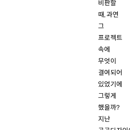
비판할
때, 과연
그
프로젝트
속에
무엇이
결여되어
있었기에
그렇게
했을까?
지난