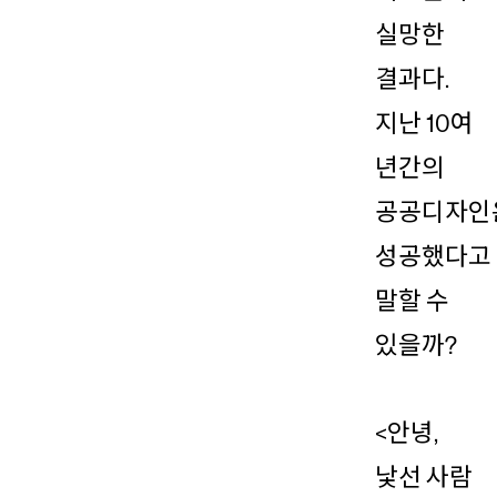
실망한
결과다.
지난 10여
년간의
공공디자인
성공했다고
말할 수
있을까?
<안녕,
낯선 사람