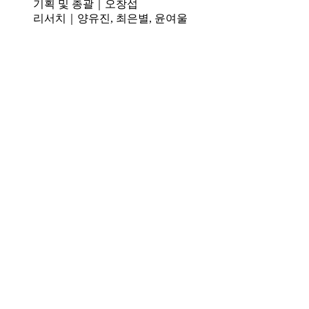
기획 및 총괄｜오창섭
리서치｜양유진, 최은별, 윤여울